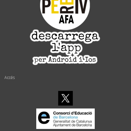
Accés