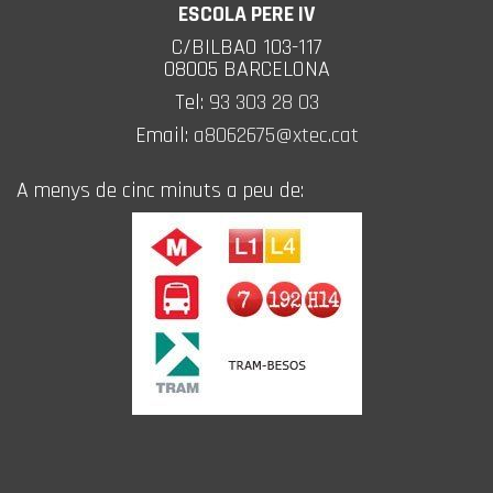
ESCOLA PERE IV
C/BILBAO 103-117
08005 BARCELONA
Tel:
93 303 28 03
Email:
a8062675@xtec.cat
A menys de cinc minuts a peu de: