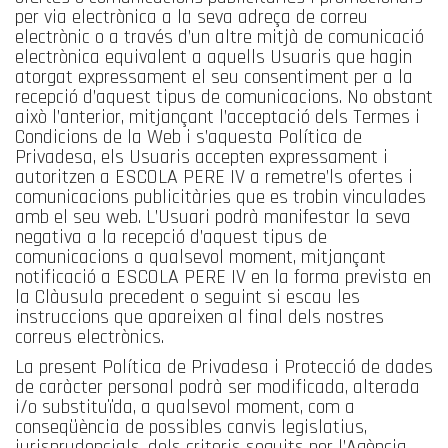
per via electrònica a la seva adreça de correu
electrònic o a través d’un altre mitjà de comunicació
electrònica equivalent a aquells Usuaris que hagin
atorgat expressament el seu consentiment per a la
recepció d’aquest tipus de comunicacions. No obstant
això l’anterior, mitjançant l’acceptació dels Termes i
Condicions de la Web i s’aquesta Política de
Privadesa, els Usuaris accepten expressament i
autoritzen a ESCOLA PERE IV a remetre’ls ofertes i
comunicacions publicitàries que es trobin vinculades
amb el seu web. L’Usuari podrà manifestar la seva
negativa a la recepció d’aquest tipus de
comunicacions a qualsevol moment, mitjançant
notificació a ESCOLA PERE IV en la forma prevista en
la Clàusula precedent o seguint si escau les
instruccions que apareixen al final dels nostres
correus electrònics.
La present Política de Privadesa i Protecció de dades
de caràcter personal podrà ser modificada, alterada
i/o substituïda, a qualsevol moment, com a
conseqüència de possibles canvis legislatius,
jurisprudencials, dels criteris seguits per l’Agència