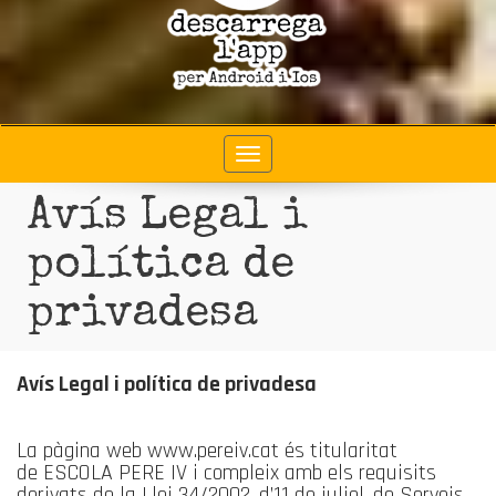
Toggle
navigation
Avís Legal i
política de
privadesa
Avís Legal i política de privadesa
La pàgina web www.pereiv.cat és titularitat
de ESCOLA PERE IV i compleix amb els requisits
derivats de la Llei 34/2002, d’11 de juliol, de Serveis