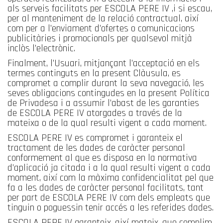
als serveis facilitats per ESCOLA PERE IV ,i si escau,
per al manteniment de la relació contractual, així
com per a l’enviament d’ofertes o comunicacions
publicitàries i promocionals per qualsevol mitjà
inclòs l’electrònic.
Finalment, l’Usuari, mitjançant l’acceptació en els
termes continguts en la present Clàusula, es
compromet a complir durant la seva navegació, les
seves obligacions contingudes en la present Política
de Privadesa i a assumir l’abast de les garanties
de ESCOLA PERE IV atorgades a través de la
mateixa o de la qual resulti vigent a cada moment.
ESCOLA PERE IV es compromet i garanteix el
tractament de les dades de caràcter personal
conformement al que es disposa en la normativa
d’aplicació ja citada i a la qual resulti vigent a cada
moment, així com la màxima confidencialitat pel que
fa a les dades de caràcter personal facilitats, tant
per part de ESCOLA PERE IV com dels empleats que
tinguin o poguessin tenir accés a les referides dades.
ESCOLA PERE IV garanteix, així mateix, que complim