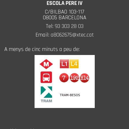
ESCOLA PERE IV
C/BILBAO 103-117
08005 BARCELONA
Tel:
93 303 28 03
Email:
a8062675@xtec.cat
A menys de cinc minuts a peu de: