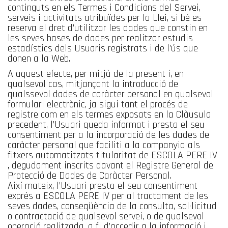
continguts en els Termes i Condicions del Servei,
serveis i activitats atribuïdes per la Llei, si bé es
reserva el dret d’utilitzar les dades que constin en
les seves bases de dades per realitzar estudis
estadístics dels Usuaris registrats i de l’ús que
donen a la Web.
A aquest efecte, per mitjà de la present i, en
qualsevol cas, mitjançant la introducció de
qualssevol dades de caràcter personal en qualsevol
formulari electrònic, ja sigui tant el procés de
registre com en els termes exposats en la Clàusula
precedent, l’Usuari queda informat i presta el seu
consentiment per a la incorporació de les dades de
caràcter personal que faciliti a la companyia als
fitxers automatitzats titularitat de ESCOLA PERE IV
, degudament inscrits davant el Registre General de
Protecció de Dades de Caràcter Personal.
Així mateix, l’Usuari presta el seu consentiment
exprés a ESCOLA PERE IV per al tractament de les
seves dades, conseqüència de la consulta, sol·licitud
o contractació de qualsevol servei, o de qualsevol
operació realitzada, a fi d’accedir a la informació i