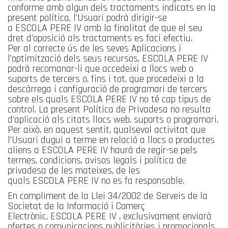
conforme amb algun dels tractaments indicats en la
present política, l’Usuari podrà dirigir-se
a ESCOLA PERE IV amb la finalitat de que el seu
dret d’oposició als tractaments es faci efectiu.
Per al correcte ús de les seves Aplicacions i
l’optimització dels seus recursos, ESCOLA PERE IV
podrà recomanar-li que accedeixi a llocs web o
suports de tercers o, fins i tot, que procedeixi a la
descàrrega i configuració de programari de tercers
sobre els quals ESCOLA PERE IV no té cap tipus de
control. La present Política de Privadesa no resulta
d’aplicació als citats llocs web, suports o programari.
Per això, en aquest sentit, qualsevol activitat que
l’Usuari dugui a terme en relació a llocs o productes
aliens a ESCOLA PERE IV haurà de regir-se pels
termes, condicions, avisos legals i política de
privadesa de les mateixes, de les
quals ESCOLA PERE IV no es fa responsable.
En compliment de la Llei 34/2002 de Serveis de la
Societat de la Informació i Comerç
Electrònic, ESCOLA PERE IV , exclusivament enviarà
ofertes o comunicacions publicitàries i promocionals