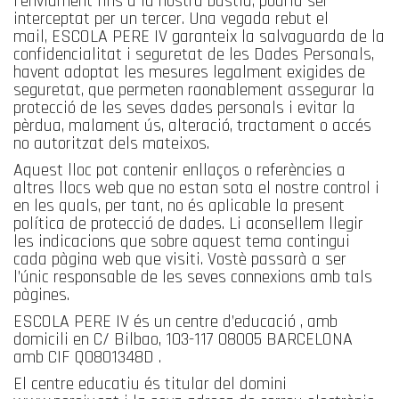
l’enviament fins a la nostra bústia, podria ser
interceptat per un tercer. Una vegada rebut el
mail, ESCOLA PERE IV garanteix la salvaguarda de la
confidencialitat i seguretat de les Dades Personals,
havent adoptat les mesures legalment exigides de
seguretat, que permeten raonablement assegurar la
protecció de les seves dades personals i evitar la
pèrdua, malament ús, alteració, tractament o accés
no autoritzat dels mateixos.
Aquest lloc pot contenir enllaços o referències a
altres llocs web que no estan sota el nostre control i
en les quals, per tant, no és aplicable la present
política de protecció de dades. Li aconsellem llegir
les indicacions que sobre aquest tema contingui
cada pàgina web que visiti. Vostè passarà a ser
l’únic responsable de les seves connexions amb tals
pàgines.
ESCOLA PERE IV és un centre d’educació , amb
domicili en C/ Bilbao, 103-117 08005 BARCELONA
amb CIF Q0801348D .
El centre educatiu és titular del domini