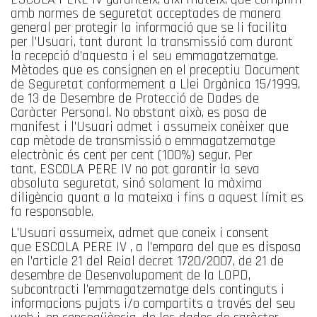
amb normes de seguretat acceptades de manera
general per protegir la informació que se li facilita
per l’Usuari, tant durant la transmissió com durant
la recepció d’aquesta i el seu emmagatzematge.
Mètodes que es consignen en el preceptiu Document
de Seguretat conformement a Llei Orgànica 15/1999,
de 13 de Desembre de Protecció de Dades de
Caràcter Personal. No obstant això, es posa de
manifest i l’Usuari admet i assumeix conèixer que
cap mètode de transmissió o emmagatzematge
electrònic és cent per cent (100%) segur. Per
tant, ESCOLA PERE IV no pot garantir la seva
absoluta seguretat, sinó solament la màxima
diligència quant a la mateixa i fins a aquest límit es
fa responsable.
L’Usuari assumeix, admet que coneix i consent
que ESCOLA PERE IV , a l’empara del que es disposa
en l’article 21 del Reial decret 1720/2007, de 21 de
desembre de Desenvolupament de la LOPD,
subcontracti l’emmagatzematge dels continguts i
informacions pujats i/o compartits a través del seu