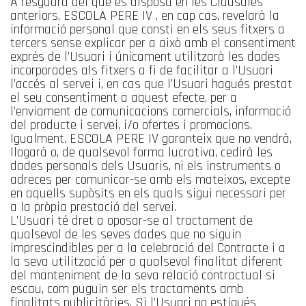
A resguard del que es disposa en les Clàusules
anteriors, ESCOLA PERE IV , en cap cas, revelarà la
informació personal que consti en els seus fitxers a
tercers sense explicar per a això amb el consentiment
exprés de l’Usuari i únicament utilitzarà les dades
incorporades als fitxers a fi de facilitar a l’Usuari
l’accés al servei i, en cas que l’Usuari hagués prestat
el seu consentiment a aquest efecte, per a
l’enviament de comunicacions comercials, informació
del producte i servei, i/o ofertes i promocions.
Igualment, ESCOLA PERE IV garanteix que no vendrà,
llogarà o, de qualsevol forma lucrativa, cedirà les
dades personals dels Usuaris, ni els instruments o
adreces per comunicar-se amb els mateixos, excepte
en aquells supòsits en els quals sigui necessari per
a la pròpia prestació del servei.
L’Usuari té dret a oposar-se al tractament de
qualsevol de les seves dades que no siguin
imprescindibles per a la celebració del Contracte i a
la seva utilització per a qualsevol finalitat diferent
del manteniment de la seva relació contractual si
escau, com puguin ser els tractaments amb
finalitats publicitàries. Si l’Usuari no estigués