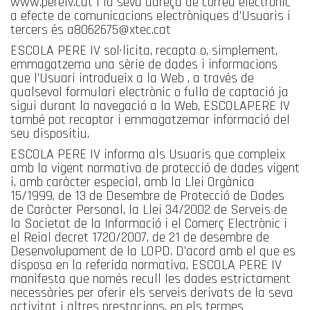
www.pereiv.cat i la seva adreça de correu electrònic
a efecte de comunicacions electròniques d’Usuaris i
tercers és a8062675@xtec.cat
ESCOLA PERE IV sol·licita, recapta o, simplement,
emmagatzema una sèrie de dades i informacions
que l’Usuari introdueix a la Web , a través de
qualsevol formulari electrònic o fulla de captació ja
sigui durant la navegació a la Web, ESCOLAPERE IV
també pot recaptar i emmagatzemar informació del
seu dispositiu.
ESCOLA PERE IV informa als Usuaris que compleix
amb la vigent normativa de protecció de dades vigent
i, amb caràcter especial, amb la Llei Orgànica
15/1999, de 13 de Desembre de Protecció de Dades
de Caràcter Personal, la Llei 34/2002 de Serveis de
la Societat de la Informació i el Comerç Electrònic i
el Reial decret 1720/2007, de 21 de desembre de
Desenvolupament de la LOPD. D’acord amb el que es
disposa en la referida normativa, ESCOLA PERE IV
manifesta que només recull les dades estrictament
necessàries per oferir els serveis derivats de la seva
activitat i altres prestacions, en els termes