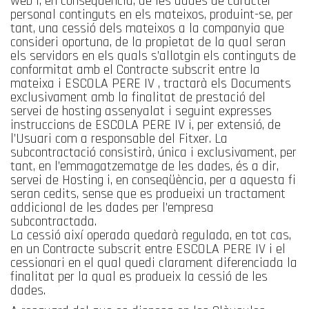
web i, en conseqüència, de les dades de caràcter
personal continguts en els mateixos, produint-se, per
tant, una cessió dels mateixos a la companyia que
consideri oportuna, de la propietat de la qual seran
els servidors en els quals s’allotgin els continguts de
conformitat amb el Contracte subscrit entre la
mateixa i ESCOLA PERE IV , tractarà els Documents
exclusivament amb la finalitat de prestació del
servei de hosting assenyalat i seguint expresses
instruccions de ESCOLA PERE IV i, per extensió, de
l’Usuari com a responsable del Fitxer. La
subcontractació consistirà, única i exclusivament, per
tant, en l’emmagatzematge de les dades, és a dir,
servei de Hosting i, en conseqüència, per a aquesta fi
seran cedits, sense que es produeixi un tractament
addicional de les dades per l’empresa
subcontractada.
La cessió així operada quedarà regulada, en tot cas,
en un Contracte subscrit entre ESCOLA PERE IV i el
cessionari en el qual quedi clarament diferenciada la
finalitat per la qual es produeix la cessió de les
dades.